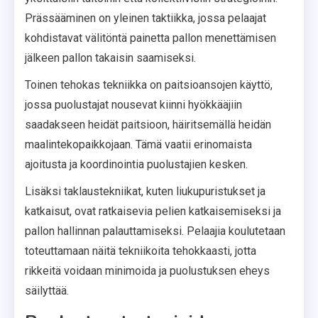
Prässääminen on yleinen taktiikka, jossa pelaajat
kohdistavat välitöntä painetta pallon menettämisen
jälkeen pallon takaisin saamiseksi.
Toinen tehokas tekniikka on paitsioansojen käyttö,
jossa puolustajat nousevat kiinni hyökkääjiin
saadakseen heidät paitsioon, häiritsemällä heidän
maalintekopaikkojaan. Tämä vaatii erinomaista
ajoitusta ja koordinointia puolustajien kesken.
Lisäksi taklaustekniikat, kuten liukupuristukset ja
katkaisut, ovat ratkaisevia pelien katkaisemiseksi ja
pallon hallinnan palauttamiseksi. Pelaajia koulutetaan
toteuttamaan näitä tekniikoita tehokkaasti, jotta
rikkeitä voidaan minimoida ja puolustuksen eheys
säilyttää.