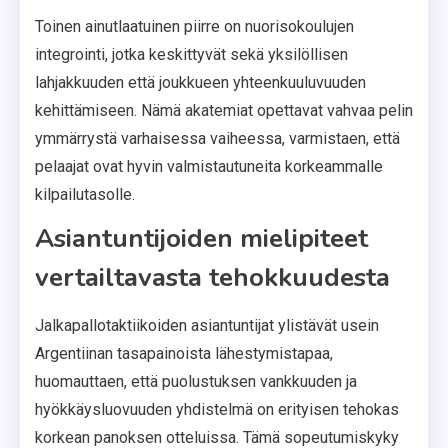
Toinen ainutlaatuinen piirre on nuorisokoulujen
integrointi, jotka keskittyvät sekä yksilöllisen
lahjakkuuden että joukkueen yhteenkuuluvuuden
kehittämiseen. Nämä akatemiat opettavat vahvaa pelin
ymmärrystä varhaisessa vaiheessa, varmistaen, että
pelaajat ovat hyvin valmistautuneita korkeammalle
kilpailutasolle.
Asiantuntijoiden mielipiteet
vertailtavasta tehokkuudesta
Jalkapallotaktiikoiden asiantuntijat ylistävät usein
Argentiinan tasapainoista lähestymistapaa,
huomauttaen, että puolustuksen vankkuuden ja
hyökkäysluovuuden yhdistelmä on erityisen tehokas
korkean panoksen otteluissa. Tämä sopeutumiskyky