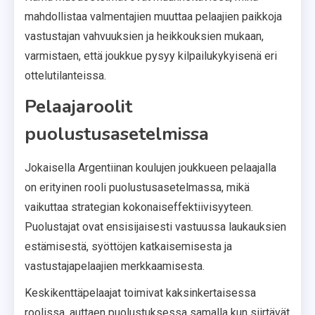
mahdollistaa valmentajien muuttaa pelaajien paikkoja
vastustajan vahvuuksien ja heikkouksien mukaan,
varmistaen, että joukkue pysyy kilpailukykyisenä eri
ottelutilanteissa.
Pelaajaroolit
puolustusasetelmissa
Jokaisella Argentiinan koulujen joukkueen pelaajalla
on erityinen rooli puolustusasetelmassa, mikä
vaikuttaa strategian kokonaiseffektiivisyyteen.
Puolustajat ovat ensisijaisesti vastuussa laukauksien
estämisestä, syöttöjen katkaisemisesta ja
vastustajapelaajien merkkaamisesta.
Keskikenttäpelaajat toimivat kaksinkertaisessa
roolissa, auttaen puolustuksessa samalla kun siirtävät