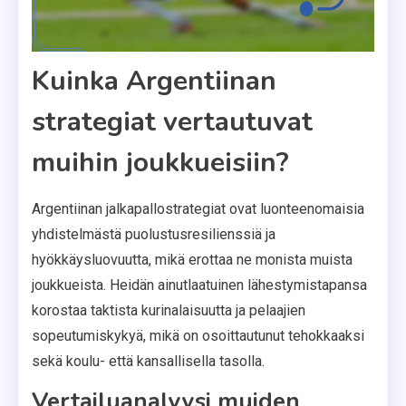
Kuinka Argentiinan
strategiat vertautuvat
muihin joukkueisiin?
Argentiinan jalkapallostrategiat ovat luonteenomaisia
yhdistelmästä puolustusresilienssiä ja
hyökkäysluovuutta, mikä erottaa ne monista muista
joukkueista. Heidän ainutlaatuinen lähestymistapansa
korostaa taktista kurinalaisuutta ja pelaajien
sopeutumiskykyä, mikä on osoittautunut tehokkaaksi
sekä koulu- että kansallisella tasolla.
Vertailuanalyysi muiden