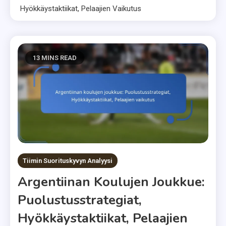
Hyökkäystaktiikat, Pelaajien Vaikutus
13 MINS READ
Tiimin Suorituskyvyn Analyysi
Argentiinan Koulujen Joukkue:
Puolustusstrategiat,
Hyökkäystaktiikat, Pelaajien