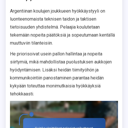
Argentiinan koulujen joukkueen hyökkäystyyli on
luonteenomaista teknisen taidon ja taktisen
tietoisuuden yhdistelmä. Pelaajia koulutetaan
tekemään nopeita päätöksiä ja sopeutumaan kentällä
muuttuviin tilanteisiin.
He priorisoivat usein pallon hallintaa ja nopeita
siirtymiä, mikä mahdollistaa puolustuksen aukkojen
hyödyntämisen. Lisäksi heidän tiimityöhön ja
kommunikointiin panostaminen parantaa heidän
kykyään toteuttaa monimutkaisia hyökkäyksiä
tehokkaasti.