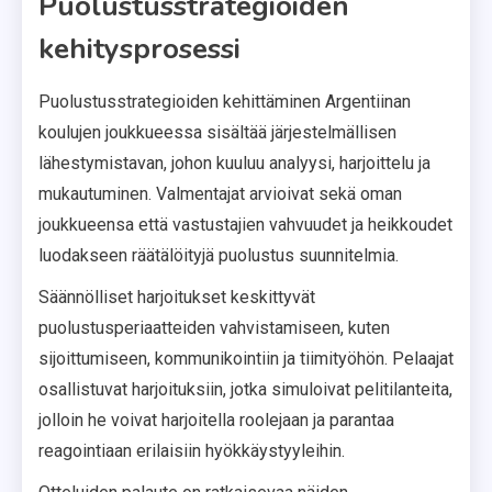
Puolustusstrategioiden
kehitysprosessi
Puolustusstrategioiden kehittäminen Argentiinan
koulujen joukkueessa sisältää järjestelmällisen
lähestymistavan, johon kuuluu analyysi, harjoittelu ja
mukautuminen. Valmentajat arvioivat sekä oman
joukkueensa että vastustajien vahvuudet ja heikkoudet
luodakseen räätälöityjä puolustus suunnitelmia.
Säännölliset harjoitukset keskittyvät
puolustusperiaatteiden vahvistamiseen, kuten
sijoittumiseen, kommunikointiin ja tiimityöhön. Pelaajat
osallistuvat harjoituksiin, jotka simuloivat pelitilanteita,
jolloin he voivat harjoitella roolejaan ja parantaa
reagointiaan erilaisiin hyökkäystyyleihin.