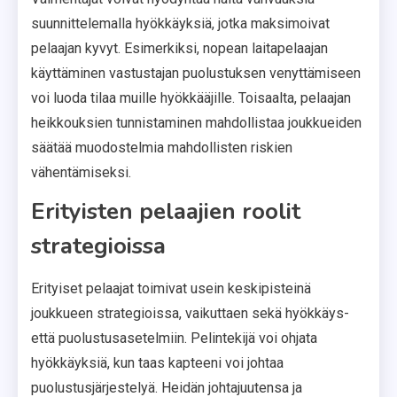
suunnittelemalla hyökkäyksiä, jotka maksimoivat
pelaajan kyvyt. Esimerkiksi, nopean laitapelaajan
käyttäminen vastustajan puolustuksen venyttämiseen
voi luoda tilaa muille hyökkääjille. Toisaalta, pelaajan
heikkouksien tunnistaminen mahdollistaa joukkueiden
säätää muodostelmia mahdollisten riskien
vähentämiseksi.
Erityisten pelaajien roolit
strategioissa
Erityiset pelaajat toimivat usein keskipisteinä
joukkueen strategioissa, vaikuttaen sekä hyökkäys-
että puolustusasetelmiin. Pelintekijä voi ohjata
hyökkäyksiä, kun taas kapteeni voi johtaa
puolustusjärjestelyä. Heidän johtajuutensa ja