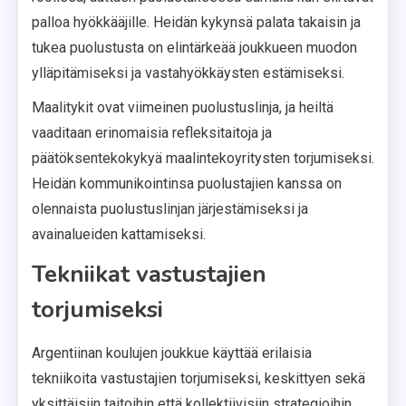
palloa hyökkääjille. Heidän kykynsä palata takaisin ja
tukea puolustusta on elintärkeää joukkueen muodon
ylläpitämiseksi ja vastahyökkäysten estämiseksi.
Maalitykit ovat viimeinen puolustuslinja, ja heiltä
vaaditaan erinomaisia refleksitaitoja ja
päätöksentekokykyä maalintekoyritysten torjumiseksi.
Heidän kommunikointinsa puolustajien kanssa on
olennaista puolustuslinjan järjestämiseksi ja
avainalueiden kattamiseksi.
Tekniikat vastustajien
torjumiseksi
Argentiinan koulujen joukkue käyttää erilaisia
tekniikoita vastustajien torjumiseksi, keskittyen sekä
yksittäisiin taitoihin että kollektiivisiin strategioihin.