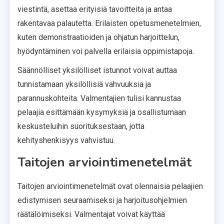
viestintä, asettaa erityisiä tavoitteita ja antaa
rakentavaa palautetta. Erilaisten opetusmenetelmien,
kuten demonstraatioiden ja ohjatun harjoittelun,
hyödyntäminen voi palvella erilaisia oppimistapoja.
Säännölliset yksilölliset istunnot voivat auttaa
tunnistamaan yksilöllisiä vahvuuksia ja
parannuskohteita. Valmentajien tulisi kannustaa
pelaajia esittämään kysymyksiä ja osallistumaan
keskusteluihin suorituksestaan, jotta
kehityshenkisyys vahvistuu.
Taitojen arviointimenetelmät
Taitojen arviointimenetelmät ovat olennaisia pelaajien
edistymisen seuraamiseksi ja harjoitusohjelmien
räätälöimiseksi. Valmentajat voivat käyttää