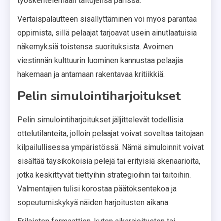
työskentelemään taitojensa parissa.
Vertaispalautteen sisällyttäminen voi myös parantaa
oppimista, sillä pelaajat tarjoavat usein ainutlaatuisia
näkemyksiä toistensa suorituksista. Avoimen
viestinnän kulttuurin luominen kannustaa pelaajia
hakemaan ja antamaan rakentavaa kritiikkiä.
Pelin simulointiharjoitukset
Pelin simulointiharjoitukset jäljittelevät todellisia
ottelutilanteita, jolloin pelaajat voivat soveltaa taitojaan
kilpailullisessa ympäristössä. Nämä simuloinnit voivat
sisältää täysikokoisia pelejä tai erityisiä skenaarioita,
jotka keskittyvät tiettyihin strategioihin tai taitoihin.
Valmentajien tulisi korostaa päätöksentekoa ja
sopeutumiskykyä näiden harjoitusten aikana.