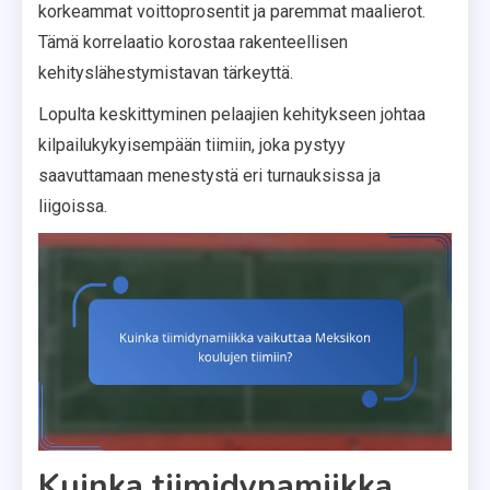
korkeammat voittoprosentit ja paremmat maalierot.
Tämä korrelaatio korostaa rakenteellisen
kehityslähestymistavan tärkeyttä.
Lopulta keskittyminen pelaajien kehitykseen johtaa
kilpailukykyisempään tiimiin, joka pystyy
saavuttamaan menestystä eri turnauksissa ja
liigoissa.
Kuinka tiimidynamiikka