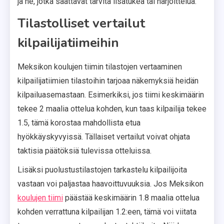
ja ne, jotka saattavat tarvita lisätukea tai harjoittelua.
Tilastolliset vertailut
kilpailijatiimeihin
Meksikon koulujen tiimin tilastojen vertaaminen
kilpailijatiimien tilastoihin tarjoaa näkemyksiä heidän
kilpailuasemastaan. Esimerkiksi, jos tiimi keskimäärin
tekee 2 maalia ottelua kohden, kun taas kilpailija tekee
1.5, tämä korostaa mahdollista etua
hyökkäyskyvyissä. Tällaiset vertailut voivat ohjata
taktisia päätöksiä tulevissa otteluissa.
Lisäksi puolustustilastojen tarkastelu kilpailijoita
vastaan voi paljastaa haavoittuvuuksia. Jos Meksikon
koulujen tiimi
päästää keskimäärin 1.8 maalia ottelua
kohden verrattuna kilpailijan 1.2:een, tämä voi viitata