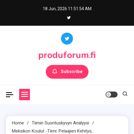
Skip
18 Jun, 2026
11:51:55 AM
to
content
produforum.fi
Subscribe
Home
Tiimin Suorituskyvyn Analyysi
Meksikon Koulut -tiimi: Pelaajien Kehitys,