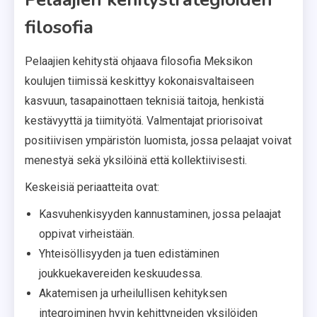
filosofia
Pelaajien kehitystä ohjaava filosofia Meksikon
koulujen tiimissä keskittyy kokonaisvaltaiseen
kasvuun, tasapainottaen teknisiä taitoja, henkistä
kestävyyttä ja tiimityötä. Valmentajat priorisoivat
positiivisen ympäristön luomista, jossa pelaajat voivat
menestyä sekä yksilöinä että kollektiivisesti.
Keskeisiä periaatteita ovat:
Kasvuhenkisyyden kannustaminen, jossa pelaajat
oppivat virheistään.
Yhteisöllisyyden ja tuen edistäminen
joukkuekavereiden keskuudessa.
Akatemisen ja urheilullisen kehityksen
integroiminen hyvin kehittyneiden yksilöiden