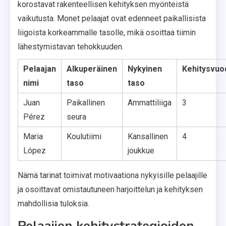
korostavat rakenteellisen kehityksen myönteistä
vaikutusta. Monet pelaajat ovat edenneet paikallisista
liigoista korkeammalle tasolle, mikä osoittaa tiimin
lähestymistavan tehokkuuden.
Pelaajan
Alkuperäinen
Nykyinen
Kehitysvuo
nimi
taso
taso
Juan
Paikallinen
Ammattiliiga
3
Pérez
seura
Maria
Koulutiimi
Kansallinen
4
López
joukkue
Nämä tarinat toimivat motivaationa nykyisille pelaajille
ja osoittavat omistautuneen harjoittelun ja kehityksen
mahdollisia tuloksia.
Pelaajien kehitystrategioiden