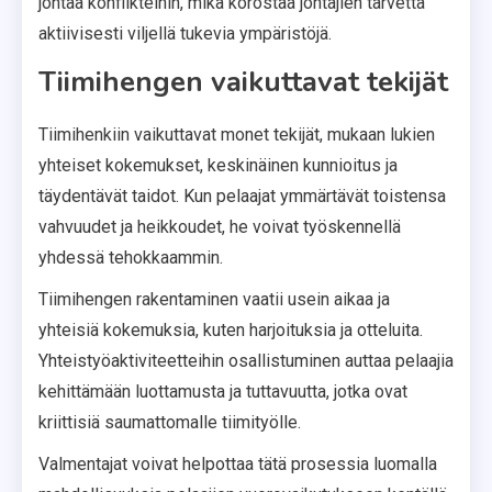
johtaa konflikteihin, mikä korostaa johtajien tarvetta
aktiivisesti viljellä tukevia ympäristöjä.
Tiimihengen vaikuttavat tekijät
Tiimihenkiin vaikuttavat monet tekijät, mukaan lukien
yhteiset kokemukset, keskinäinen kunnioitus ja
täydentävät taidot. Kun pelaajat ymmärtävät toistensa
vahvuudet ja heikkoudet, he voivat työskennellä
yhdessä tehokkaammin.
Tiimihengen rakentaminen vaatii usein aikaa ja
yhteisiä kokemuksia, kuten harjoituksia ja otteluita.
Yhteistyöaktiviteetteihin osallistuminen auttaa pelaajia
kehittämään luottamusta ja tuttavuutta, jotka ovat
kriittisiä saumattomalle tiimityölle.
Valmentajat voivat helpottaa tätä prosessia luomalla