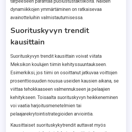
tarpeeseen parantaa puolustustaktiikoita. Näiden
dynamiikkojen ymmärtäminen on ratkaisevaa
avainotteluihin valmistautumisessa.
Suorituskyvyn trendit
kausittain
Suorituskyvyn trendit kausittain voivat viitata
Meksikon koulujen tiimin kehityssuuntaukseen.
Esimerkiksi, jos tiimi on osoittanut jatkuvaa voittojen
prosenttiosuuden nousua useiden kausien aikana, se
viittaa tehokkaaseen valmennukseen ja pelaajien
kehitykseen. Toisaalta suorituskyvyn heikkeneminen
voi vaatia harjoitusmenetelmien tai
pelaajarekrytointistrategioiden arviointia.
Kausittaiset suorituskykytrendit auttavat myös