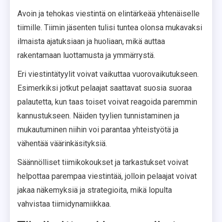
Avoin ja tehokas viestintä on elintärkeää yhtenäiselle
tiimille. Tiimin jäsenten tulisi tuntea olonsa mukavaksi
ilmaista ajatuksiaan ja huoliaan, mikä auttaa
rakentamaan luottamusta ja ymmärrystä.
Eri viestintätyylit voivat vaikuttaa vuorovaikutukseen.
Esimerkiksi jotkut pelaajat saattavat suosia suoraa
palautetta, kun taas toiset voivat reagoida paremmin
kannustukseen. Näiden tyylien tunnistaminen ja
mukautuminen niihin voi parantaa yhteistyötä ja
vähentää väärinkäsityksiä.
Säännölliset tiimikokoukset ja tarkastukset voivat
helpottaa parempaa viestintää, jolloin pelaajat voivat
jakaa näkemyksiä ja strategioita, mikä lopulta
vahvistaa tiimidynamiikkaa.