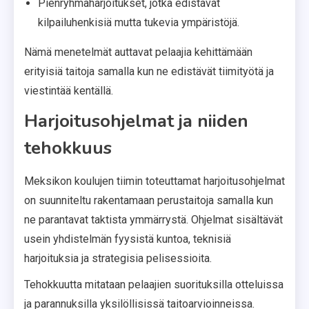
Pienryhmäharjoitukset, jotka edistävät
kilpailuhenkisiä mutta tukevia ympäristöjä.
Nämä menetelmät auttavat pelaajia kehittämään
erityisiä taitoja samalla kun ne edistävät tiimityötä ja
viestintää kentällä.
Harjoitusohjelmat ja niiden
tehokkuus
Meksikon koulujen tiimin toteuttamat harjoitusohjelmat
on suunniteltu rakentamaan perustaitoja samalla kun
ne parantavat taktista ymmärrystä. Ohjelmat sisältävät
usein yhdistelmän fyysistä kuntoa, teknisiä
harjoituksia ja strategisia pelisessioita.
Tehokkuutta mitataan pelaajien suorituksilla otteluissa
ja parannuksilla yksilöllisissä taitoarvioinneissa.