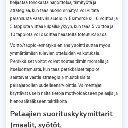
heijastaa tehokasta harjoittelua, tiimityötä ja
strategiaa, kun taas huono ennätys voi viitata
parannusta vaativiin alueisiin. Esimerkiksi 10 voittoa ja
5 tappiota viittaa kilpailukykyyn, kun taas 5 voittoa ja
10 tappiota voi osoittaa haasteita toteutuksessa.
Voitto/tappio-ennätyksien analysointi auttaa myös
ymmärtämään tulevien otteluiden vaikutuksia.
Peräkkäiset voitot voivat nostaa tiimin moraalia ja
itseluottamusta, kun taas peräkkäiset tappiot
saattavat vaatia strategisia muutoksia tai
pelaajaroolien uudelleenarviointia. Valmentajat
käyttävät usein näitä tietoja motivoidakseen pelaajia ja
hienosäätääkseen taktiikoita.
Pelaajien suorituskykymittarit
(maalit, syötöt,