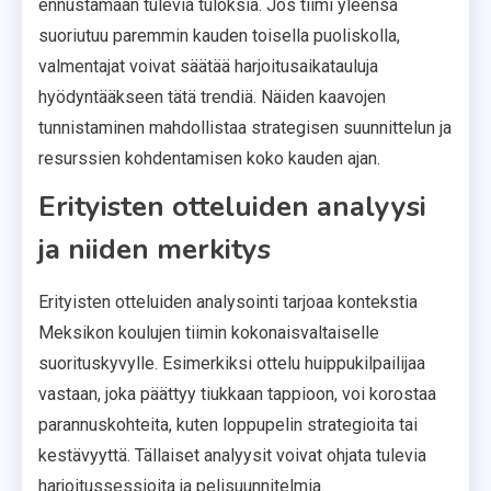
ennustamaan tulevia tuloksia. Jos tiimi yleensä
suoriutuu paremmin kauden toisella puoliskolla,
valmentajat voivat säätää harjoitusaikatauluja
hyödyntääkseen tätä trendiä. Näiden kaavojen
tunnistaminen mahdollistaa strategisen suunnittelun ja
resurssien kohdentamisen koko kauden ajan.
Erityisten otteluiden analyysi
ja niiden merkitys
Erityisten otteluiden analysointi tarjoaa kontekstia
Meksikon koulujen tiimin kokonaisvaltaiselle
suorituskyvylle. Esimerkiksi ottelu huippukilpailijaa
vastaan, joka päättyy tiukkaan tappioon, voi korostaa
parannuskohteita, kuten loppupelin strategioita tai
kestävyyttä. Tällaiset analyysit voivat ohjata tulevia
harjoitussessioita ja pelisuunnitelmia.