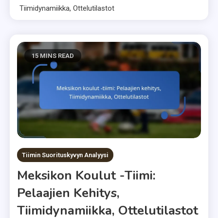
Tiimidynamiikka, Ottelutilastot
15 MINS READ
Tiimin Suorituskyvyn Analyysi
Meksikon Koulut -tiimi:
Pelaajien Kehitys,
Tiimidynamiikka, Ottelutilastot