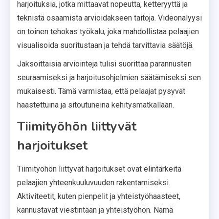
harjoituksia, jotka mittaavat nopeutta, ketteryyttä ja
teknistä osaamista arvioidakseen taitoja. Videonalyysi
on toinen tehokas työkalu, joka mahdollistaa pelaajien
visualisoida suoritustaan ja tehdä tarvittavia säätöjä.
Jaksoittaisia arviointeja tulisi suorittaa parannusten
seuraamiseksi ja harjoitusohjelmien säätämiseksi sen
mukaisesti. Tämä varmistaa, että pelaajat pysyvät
haastettuina ja sitoutuneina kehitysmatkallaan.
Tiimityöhön liittyvät
harjoitukset
Tiimityöhön liittyvät harjoitukset ovat elintärkeitä
pelaajien yhteenkuuluvuuden rakentamiseksi.
Aktiviteetit, kuten pienpelit ja yhteistyöhaasteet,
kannustavat viestintään ja yhteistyöhön. Nämä