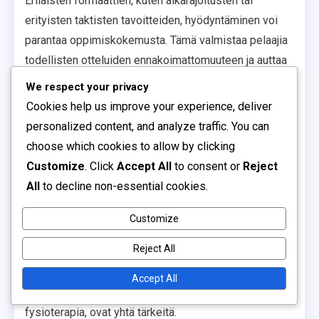
Erilaisten formaattien, kuten aikarajoitusten tai
erityisten taktisten tavoitteiden, hyödyntäminen voi
parantaa oppimiskokemusta. Tämä valmistaa pelaajia
todellisten otteluiden ennakoimattomuuteen ja auttaa
heitä kehittämään kriittistä ajattelua kentällä.
We respect your privacy
Ravitsemus ja palautuminen
Cookies help us improve your experience, deliver
personalized content, and analyze traffic. You can
Ravitsemus ja palautuminen ovat peruskomponentteja
choose which cookies to allow by clicking
pelaajien kehityksessä. Tasapainoinen ruokavalio, joka
Customize
. Click
Accept All
to consent or
Reject
on rikas hiilihydraateista, proteiineista ja terveistä
All
to decline non-essential cookies.
rasvoista, tukee optimaalista suorituskykyä ja
Customize
palautumista. Valmentajien tulisi kouluttaa pelaajia
nesteytyksen ja oikean ruokailuajan tärkeydestä
Reject All
harjoitusten ja otteluiden ympärillä.
Accept All
Palautumisstrategiat, kuten lepo, venyttely ja
fysioterapia, ovat yhtä tärkeitä.