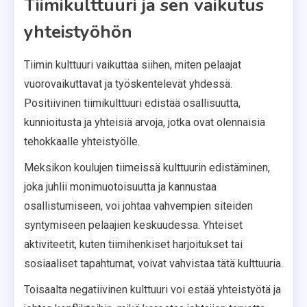
Tiimikulttuuri ja sen vaikutus
yhteistyöhön
Tiimin kulttuuri vaikuttaa siihen, miten pelaajat
vuorovaikuttavat ja työskentelevät yhdessä.
Positiivinen tiimikulttuuri edistää osallisuutta,
kunnioitusta ja yhteisiä arvoja, jotka ovat olennaisia
tehokkaalle yhteistyölle.
Meksikon koulujen tiimeissä kulttuurin edistäminen,
joka juhlii monimuotoisuutta ja kannustaa
osallistumiseen, voi johtaa vahvempien siteiden
syntymiseen pelaajien keskuudessa. Yhteiset
aktiviteetit, kuten tiimihenkiset harjoitukset tai
sosiaaliset tapahtumat, voivat vahvistaa tätä kulttuuria.
Toisaalta negatiivinen kulttuuri voi estää yhteistyötä ja