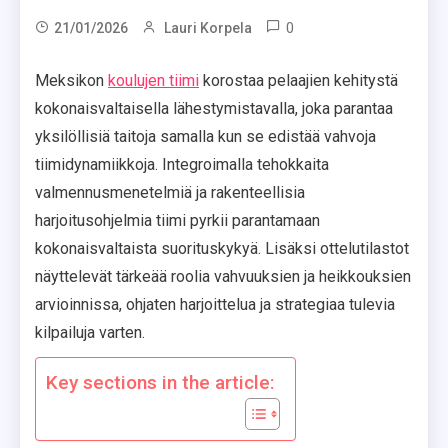
0
21/01/2026
Lauri Korpela
Meksikon
koulujen tiimi
korostaa pelaajien kehitystä
kokonaisvaltaisella lähestymistavalla, joka parantaa
yksilöllisiä taitoja samalla kun se edistää vahvoja
tiimidynamiikkoja. Integroimalla tehokkaita
valmennusmenetelmiä ja rakenteellisia
harjoitusohjelmia tiimi pyrkii parantamaan
kokonaisvaltaista suorituskykyä. Lisäksi ottelutilastot
näyttelevät tärkeää roolia vahvuuksien ja heikkouksien
arvioinnissa, ohjaten harjoittelua ja strategiaa tulevia
kilpailuja varten.
Key sections in the article: